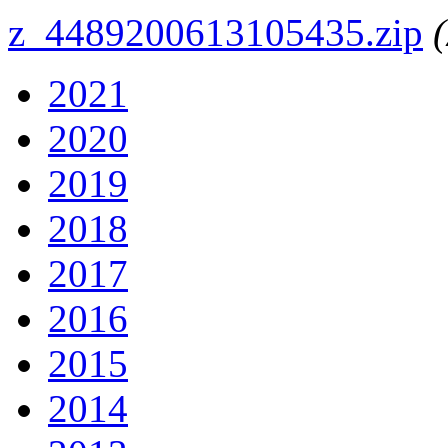
z_4489200613105435.zip
2021
2020
2019
2018
2017
2016
2015
2014