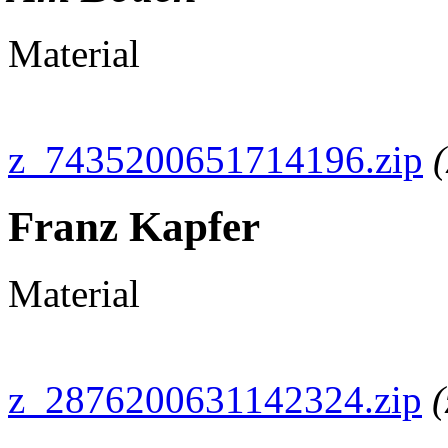
Material
z_7435200651714196.zip
Franz Kapfer
Material
z_2876200631142324.zip
(