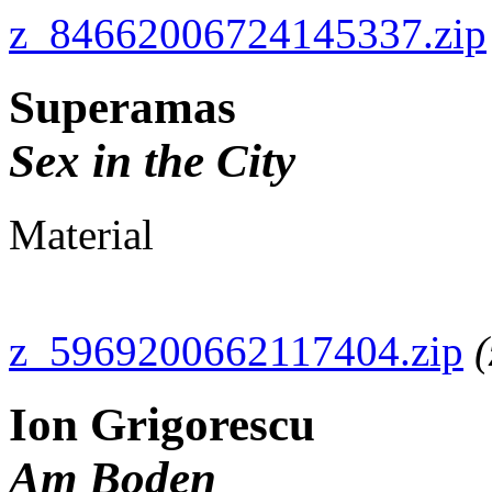
z_84662006724145337.zip
Superamas
Sex in the City
Material
z_5969200662117404.zip
(
Ion Grigorescu
Am Boden