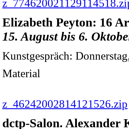
z_774620021129114518.zi
Elizabeth Peyton: 16 Ar
15. August bis 6. Oktob
Kunstgespräch: Donnerstag
Material
z_46242002814121526.zip
dctp-Salon. Alexander 